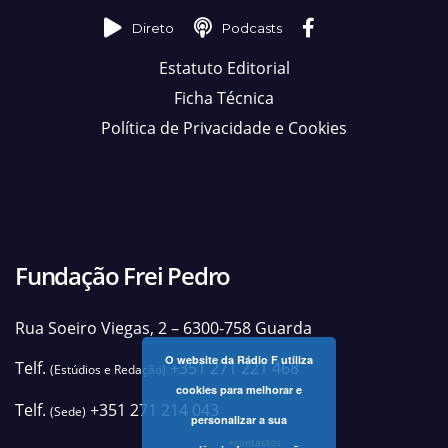
Direto
Podcasts
Estatuto Editorial
Ficha Técnica
Política de Privacidade e Cookies
Fundação Frei Pedro
Rua Soeiro Viegas, 2 – 6300-758 Guarda
O website da Rádio F utiliza
Telf.
+351 271 221 468
(Estúdios e Redação)
cookies para melhorar e
Telf.
+351 271 214 043
(Sede)
personalizar a sua
+contactos