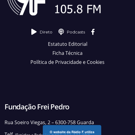
Direto
Podcasts
Estatuto Editorial
Ficha Técnica
Política de Privacidade e Cookies
Fundação Frei Pedro
Rua Soeiro Viegas, 2 – 6300-758 Guarda
O website da Rádio F utiliza
Telf.
+351 271 221 468
(Estúdios e Redação)