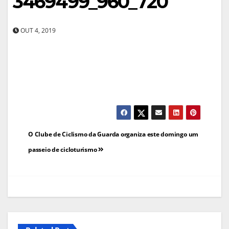
3469499_960_720
OUT 4, 2019
Navegação
O Clube de Ciclismo da Guarda organiza este domingo um
de
passeio de cicloturismo
artigos