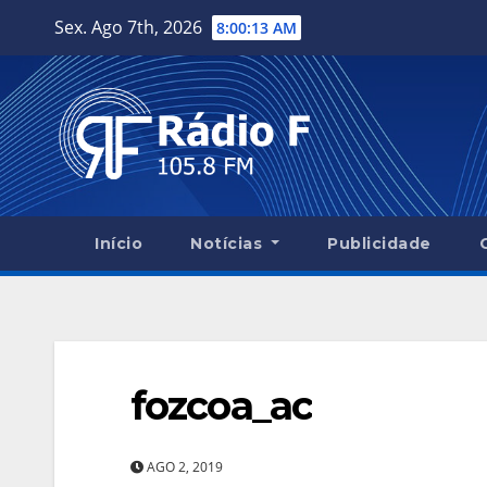
Skip
Sex. Ago 7th, 2026
8:00:14 AM
to
content
Início
Notícias
Publicidade
fozcoa_ac
AGO 2, 2019