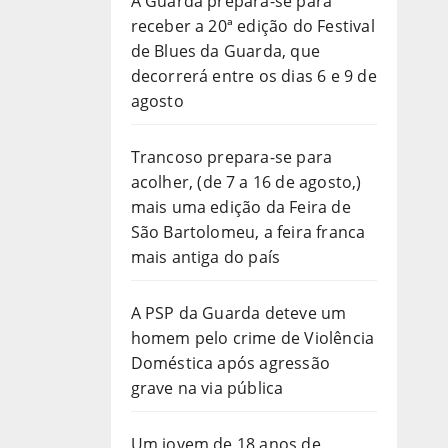
A Guarda prepara-se para
receber a 20ª edição do Festival
de Blues da Guarda, que
decorrerá entre os dias 6 e 9 de
agosto
Trancoso prepara-se para
acolher, (de 7 a 16 de agosto,)
mais uma edição da Feira de
São Bartolomeu, a feira franca
mais antiga do país
A PSP da Guarda deteve um
homem pelo crime de Violência
Doméstica após agressão
grave na via pública
Um jovem de 18 anos de