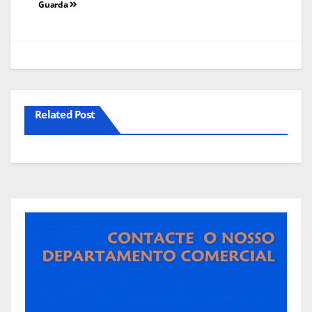
Guarda
artigos
Related Post