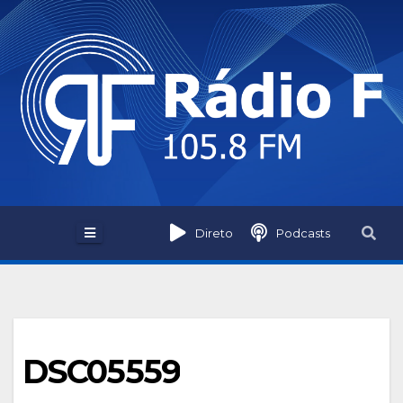
Skip
to
content
Direto
Podcasts
DSC05559