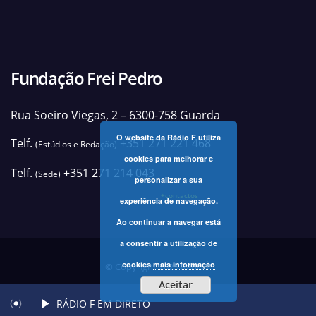
Fundação Frei Pedro
Rua Soeiro Viegas, 2 – 6300-758 Guarda
O website da Rádio F utiliza
Telf.
+351 271 221 468
(Estúdios e Redação)
cookies para melhorar e
Telf.
+351 271 214 043
(Sede)
personalizar a sua
+contactos
experiência de navegação.
Ao continuar a navegar está
a consentir a utilização de
cookies
mais informação
© Copyright 2025 Rádio F
Aceitar
RÁDIO F EM DIRETO