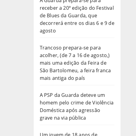
A Guarda prepara-se para
receber a 20ª edição do Festival
de Blues da Guarda, que
decorrerá entre os dias 6 e 9 de
agosto
Trancoso prepara-se para
acolher, (de 7 a 16 de agosto,)
mais uma edição da Feira de
São Bartolomeu, a feira franca
mais antiga do país
A PSP da Guarda deteve um
homem pelo crime de Violência
Doméstica após agressão
grave na via pública
Um jovem de 18 anos de