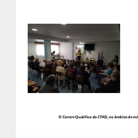
Navegação
O Centro Qualifica do CFAD, no âmbito do mês
de