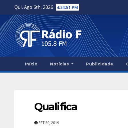
Skip
Qui. Ago 6th, 2026
4:34:52 PM
to
content
Início
Notícias
Publicidade
Qualifica
SET 30, 2019