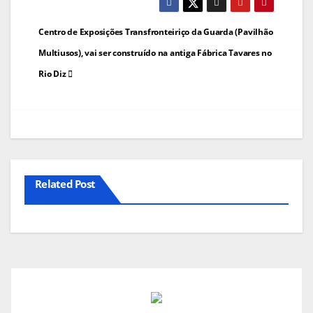
Navegação
Centro de Exposições Transfronteiriço da Guarda (Pavilhão
de
Multiusos), vai ser construído na antiga Fábrica Tavares no
Rio Diz
artigos
Related Post