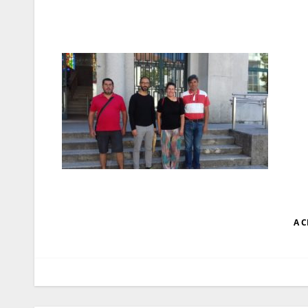
Navegação
A C
de
artigos