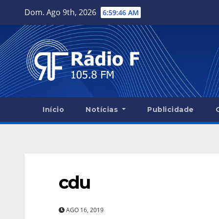
Skip
Dom. Ago 9th, 2026
6:59:47 AM
to
content
Início
Notícias
Publicidade
cdu
AGO 16, 2019