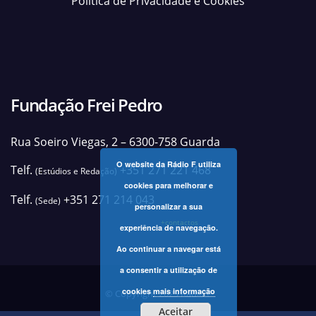
Política de Privacidade e Cookies
Fundação Frei Pedro
Rua Soeiro Viegas, 2 – 6300-758 Guarda
O website da Rádio F utiliza
Telf.
+351 271 221 468
(Estúdios e Redação)
cookies para melhorar e
Telf.
+351 271 214 043
(Sede)
personalizar a sua
+contactos
experiência de navegação.
Ao continuar a navegar está
a consentir a utilização de
cookies
mais informação
© Copyright 2025 Rádio F
Aceitar