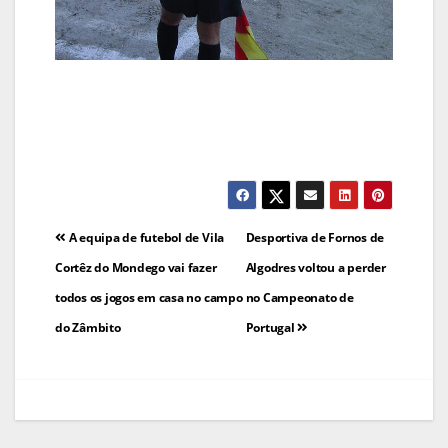
Navegação
A equipa de futebol de Vila
Desportiva de Fornos de
de
Cortêz do Mondego vai fazer
Algodres voltou a perder
todos os jogos em casa no campo
no Campeonato de
artigos
do Zâmbito
Portugal