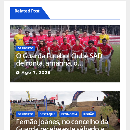
Related Post
DESPORTO
O Guarda Futebol Clube SAD
defronta, amanhã, o
Sertanense, num jogo a contar
Ago 7, 2026
para a Supertaça da Beira
Interior
DESPORTO
DESTAQUE
ECONOMIA
REGIÃO
Fernão Joanes, no concelho da
Guarda recebe este sábado a