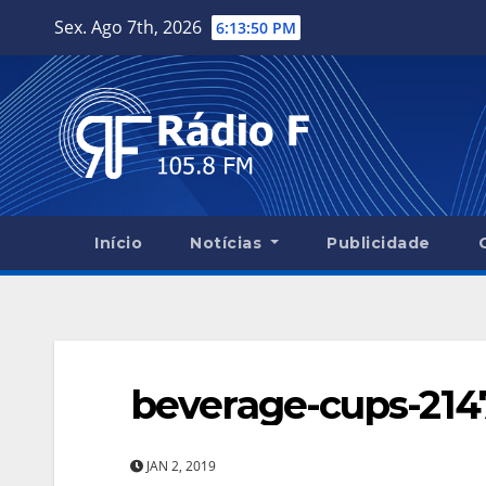
Skip
Sex. Ago 7th, 2026
6:13:51 PM
to
content
Início
Notícias
Publicidade
beverage-cups-214
JAN 2, 2019