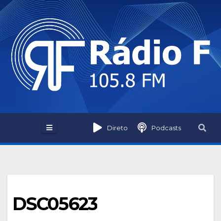
Skip
to
content
Direto
Podcasts
DSC05623