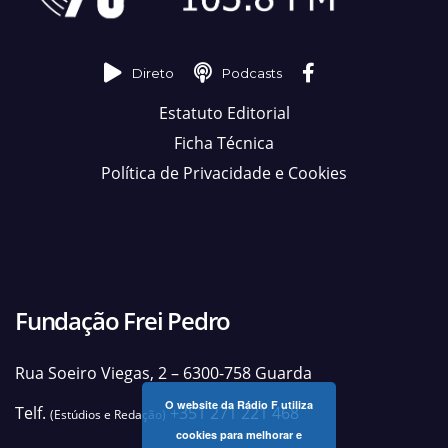
Direto
Podcasts
Estatuto Editorial
Ficha Técnica
Política de Privacidade e Cookies
Fundação Frei Pedro
Rua Soeiro Viegas, 2 – 6300-758 Guarda
O website da Rádio F utiliza
Telf.
+351 271 221 468
(Estúdios e Redação)
cookies para melhorar e