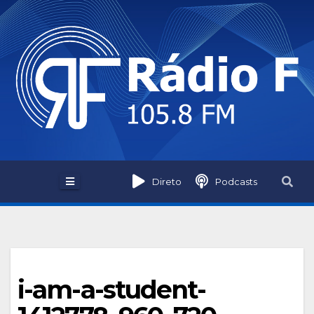
Skip
to
content
Direto
Podcasts
i-am-a-student-