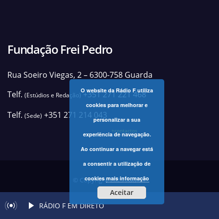
Fundação Frei Pedro
Rua Soeiro Viegas, 2 – 6300-758 Guarda
O website da Rádio F utiliza
Telf.
+351 271 221 468
(Estúdios e Redação)
cookies para melhorar e
Telf.
+351 271 214 043
(Sede)
personalizar a sua
+contactos
experiência de navegação.
Ao continuar a navegar está
a consentir a utilização de
cookies
mais informação
© Copyright 2025 Rádio F
Aceitar
RÁDIO F EM DIRETO