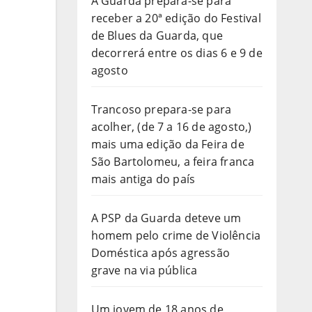
A Guarda prepara-se para
receber a 20ª edição do Festival
de Blues da Guarda, que
decorrerá entre os dias 6 e 9 de
agosto
Trancoso prepara-se para
acolher, (de 7 a 16 de agosto,)
mais uma edição da Feira de
São Bartolomeu, a feira franca
mais antiga do país
A PSP da Guarda deteve um
homem pelo crime de Violência
Doméstica após agressão
grave na via pública
Um jovem de 18 anos de