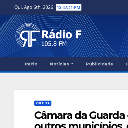
Skip
Qui. Ago 6th, 2026
12:47:42 PM
to
content
Início
Notícias
Publicidade
CULTURA
Câmara da Guarda 
outros municípios, 