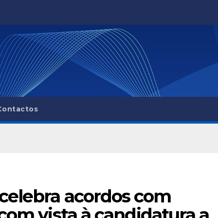
Contactos
celebra acordos com
com vista à candidatura a