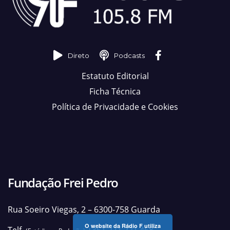
Direto
Podcasts
Estatuto Editorial
Ficha Técnica
Política de Privacidade e Cookies
Fundação Frei Pedro
Rua Soeiro Viegas, 2 – 6300-758 Guarda
O website da Rádio F utiliza
Telf.
+351 271 221 468