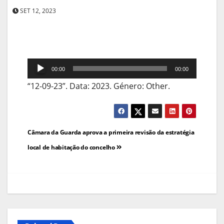
SET 12, 2023
Reprodutor
00:00
00:00
de
“12-09-23”. Data: 2023. Género: Other.
áudio
Navegação
Câmara da Guarda aprova a primeira revisão da estratégia
de
local de habitação do concelho
artigos