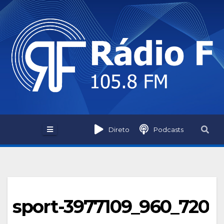
Skip
to
content
Direto
Podcasts
sport-3977109_960_720