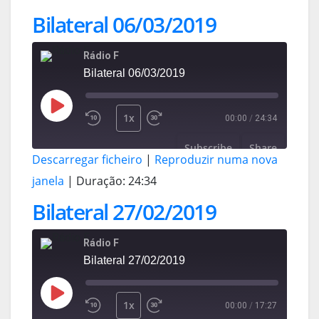
Bilateral 06/03/2019
Rádio F
Bilateral 06/03/2019
1x
00:00
/
24:34
Subscribe
Share
Descarregar ficheiro
|
Reproduzir numa nova
SHARE
janela
|
Duração: 24:34
RSS FEED
Bilateral 27/02/2019
LINK
Rádio F
EMBED
Bilateral 27/02/2019
1x
00:00
/
17:27