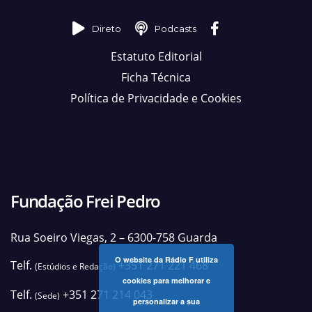
Direto
Podcasts
Estatuto Editorial
Ficha Técnica
Política de Privacidade e Cookies
Fundação Frei Pedro
Rua Soeiro Viegas, 2 – 6300-758 Guarda
O website da Rádio F utiliza
Telf.
+351 271 221 468
(Estúdios e Redação)
cookies para melhorar e
Telf.
+351 271 214 043
(Sede)
personalizar a sua