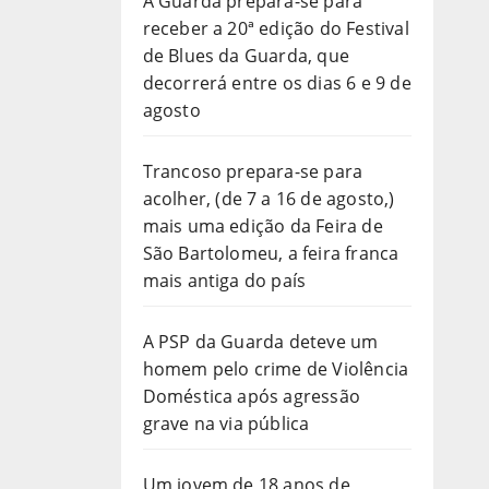
A Guarda prepara-se para
receber a 20ª edição do Festival
de Blues da Guarda, que
decorrerá entre os dias 6 e 9 de
agosto
Trancoso prepara-se para
acolher, (de 7 a 16 de agosto,)
mais uma edição da Feira de
São Bartolomeu, a feira franca
mais antiga do país
A PSP da Guarda deteve um
homem pelo crime de Violência
Doméstica após agressão
grave na via pública
Um jovem de 18 anos de