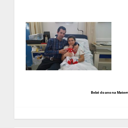
Navegação
Bebé do ano na Matern
de
artigos