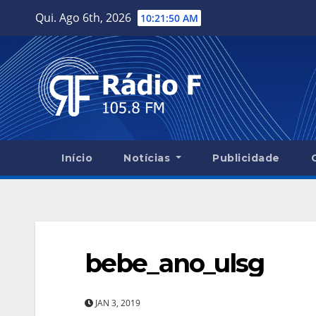
Skip
Qui. Ago 6th, 2026
10:21:51 AM
to
content
Início
Notícias
Publicidade
bebe_ano_ulsg
JAN 3, 2019