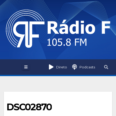
Skip
to
content
Direto
Podcasts
DSC02870