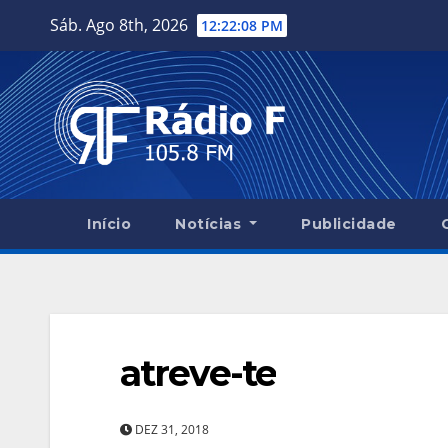
Skip
Sáb. Ago 8th, 2026
12:22:09 PM
to
content
Início
Notícias
Publicidade
atreve-te
DEZ 31, 2018