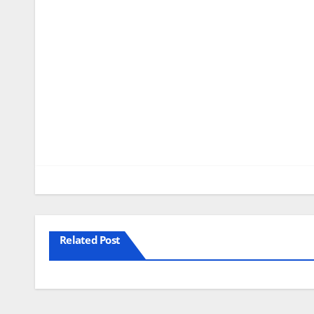
Navegação
de
artigos
Related Post