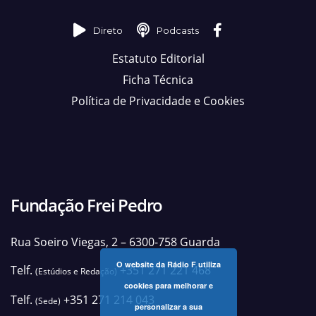
Direto
Podcasts
Estatuto Editorial
Ficha Técnica
Política de Privacidade e Cookies
Fundação Frei Pedro
Rua Soeiro Viegas, 2 – 6300-758 Guarda
O website da Rádio F utiliza
Telf.
+351 271 221 468
(Estúdios e Redação)
cookies para melhorar e
Telf.
+351 271 214 043
(Sede)
personalizar a sua