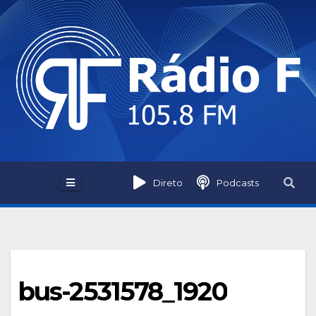
Skip
to
content
Direto
Podcasts
bus-2531578_1920