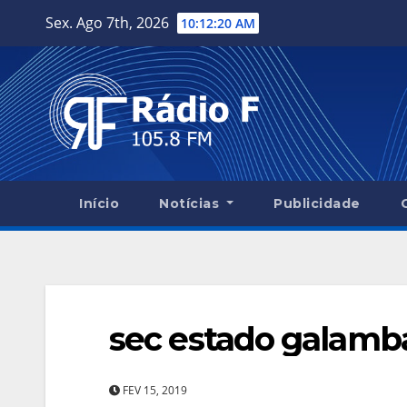
Skip
Sex. Ago 7th, 2026
10:12:21 AM
to
content
Início
Notícias
Publicidade
sec estado galamb
FEV 15, 2019