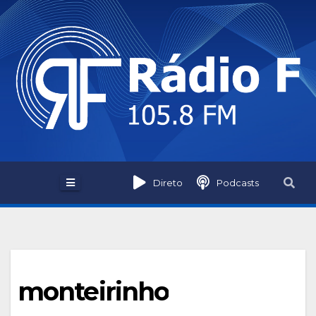
Skip
to
content
Direto
Podcasts
monteirinho