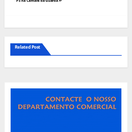
de
PS na Câmara da Guarda
artigos
Related Post