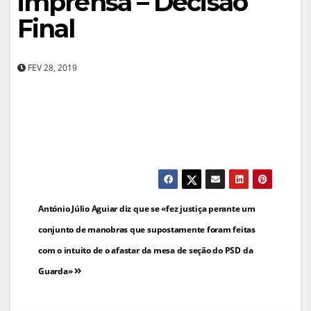
imprensa – Decisão
Final
FEV 28, 2019
Navegação
António Júlio Aguiar diz que se «fez justiça perante um
de
conjunto de manobras que supostamente foram feitas
com o intuito de o afastar da mesa de seção do PSD da
artigos
Guarda»