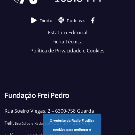
Direto
Podcasts
Estatuto Editorial
Ficha Técnica
Política de Privacidade e Cookies
Fundação Frei Pedro
Rua Soeiro Viegas, 2 – 6300-758 Guarda
O website da Rádio F utiliza
Telf.
+351 271 221 468
(Estúdios e Redação)
cookies para melhorar e