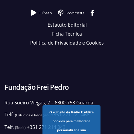
Direto
Podcasts
Estatuto Editorial
Ficha Técnica
Política de Privacidade e Cookies
Fundação Frei Pedro
Rua Soeiro Viegas, 2 – 6300-758 Guarda
O website da Rádio F utiliza
Telf.
+351 271 221 468
(Estúdios e Redação)
cookies para melhorar e
Telf.
+351 271 214 043
(Sede)
personalizar a sua