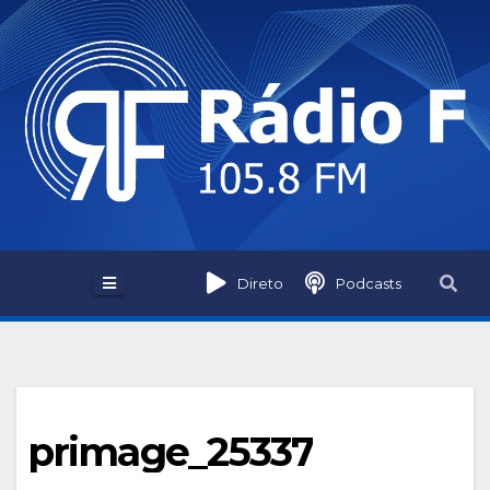
Skip
to
content
Direto
Podcasts
primage_25337