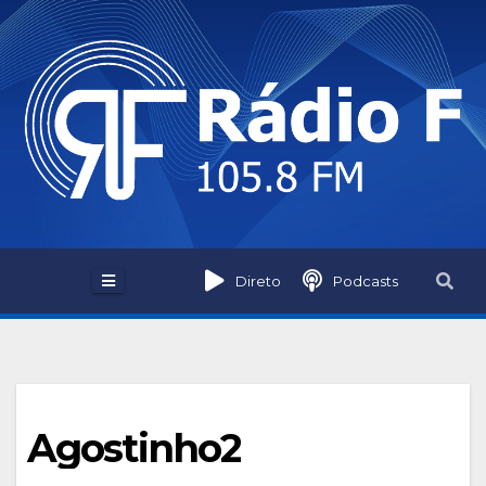
Skip
to
content
Direto
Podcasts
Agostinho2