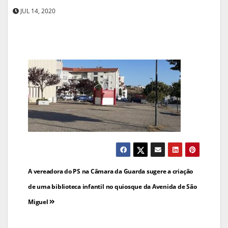
JUL 14, 2020
Navegação
A vereadora do PS na Câmara da Guarda sugere a criação
de
de uma biblioteca infantil no quiosque da Avenida de São
Miguel
artigos