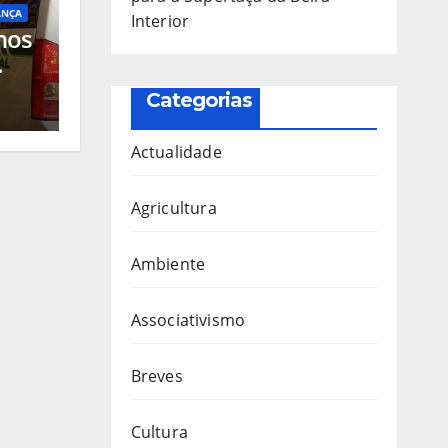
ANÇA
Interior
nos
o
Categorias
ico
e de
Actualidade
Agricultura
Ambiente
Associativismo
Breves
Cultura