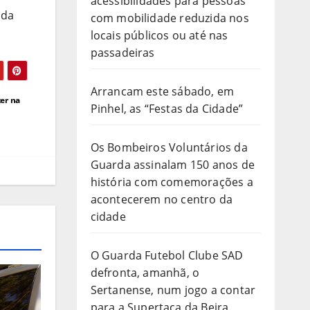
acessibilidades para pessoas
 da
com mobilidade reduzida nos
locais públicos ou até nas
passadeiras
Arrancam este sábado, em
er na
Pinhel, as “Festas da Cidade”
Os Bombeiros Voluntários da
Guarda assinalam 150 anos de
história com comemorações a
acontecerem no centro da
cidade
O Guarda Futebol Clube SAD
defronta, amanhã, o
Sertanense, num jogo a contar
para a Supertaça da Beira