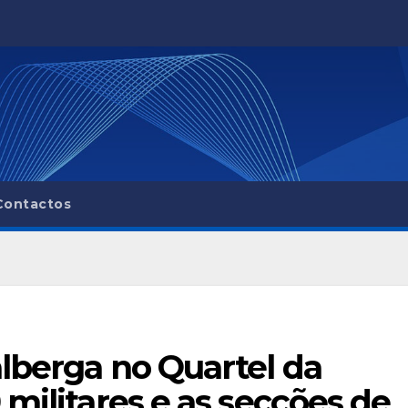
Contactos
lberga no Quartel da
militares e as secções de