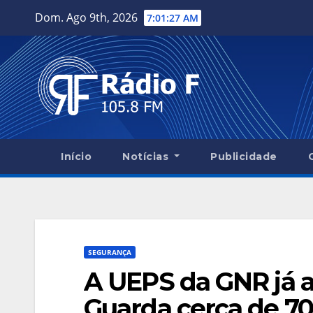
Skip
Dom. Ago 9th, 2026
7:01:28 AM
to
content
Início
Notícias
Publicidade
SEGURANÇA
A UEPS da GNR já a
Guarda cerca de 70 