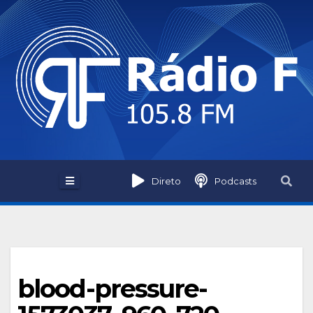
Skip
to
content
Direto
Podcasts
blood-pressure-