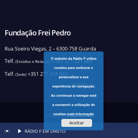
Fundação Frei Pedro
Rua Soeiro Viegas, 2 – 6300-758 Guarda
O website da Rádio F utiliza
Telf.
+351 271 221 468
(Estúdios e Redação)
cookies para melhorar e
Telf.
+351 271 214 043
(Sede)
personalizar a sua
+contactos
experiência de navegação.
Ao continuar a navegar está
a consentir a utilização de
cookies
mais informação
© Copyright 2025 Rádio F
Aceitar
RÁDIO F EM DIRETO