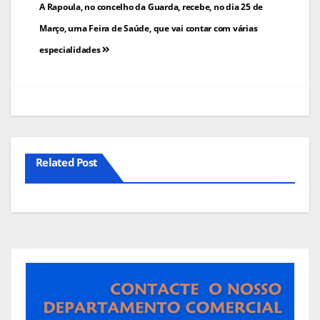
Navegação
A Rapoula, no concelho da Guarda, recebe, no dia 25 de
de
Março, uma Feira de Saúde, que vai contar com várias
especialidades
artigos
Related Post