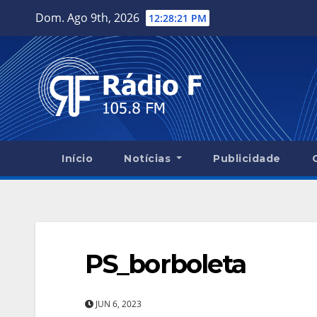
Skip
Dom. Ago 9th, 2026
12:28:22 PM
to
content
Início
Notícias
Publicidade
PS_borboleta
JUN 6, 2023