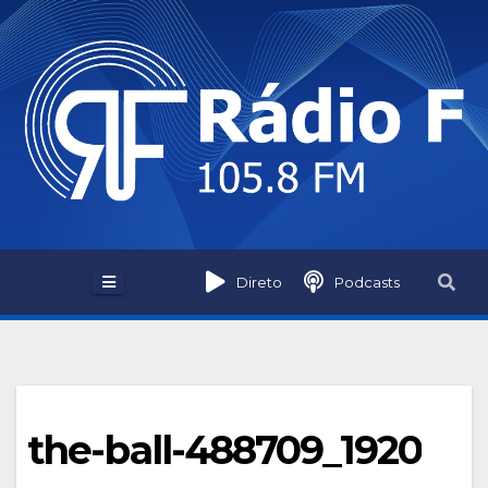
Skip
to
content
Direto
Podcasts
the-ball-488709_1920