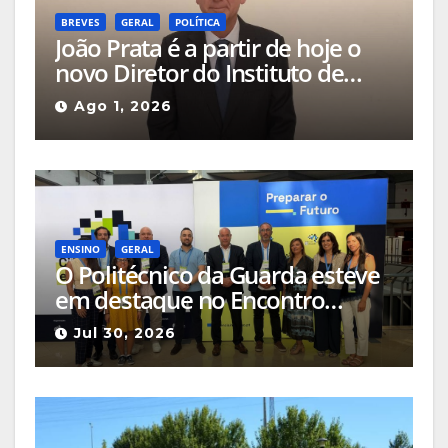
BREVES
GERAL
POLÍTICA
João Prata é a partir de hoje o
novo Diretor do Instituto de
Emprego e Formação
Ago 1, 2026
Profissional da Guarda
ENSINO
GERAL
O Politécnico da Guarda esteve
em destaque no Encontro
Ciência e Inovação 2026 com
Jul 30, 2026
seleção de três sessões
científicas