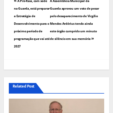
Navegação
A Pró-Raia, com sede
A Assembleia Municipal da
de
na Guarda, está preparar
Guarda aprovou um voto de pesar
a Estratégia de
pelo desaparecimento de Virgílio
artigos
Desenvolvimento para o
Mendes Ardérius tendo ainda
próximo período de
este órgão cumprido um minuto
programação que vai até
de silêncio em sua memória
2027
Related Post