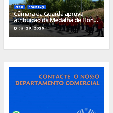
GERAL
SEGURANÇA
Câmara da Guarda aprova
atribuição da Medalha de Honra
de Grau Ouro à Associação
Jul 28, 2026
Humanitária de Bombeiros
Voluntários da Guarda