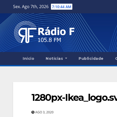
Skip
Sex. Ago 7th, 2026
7:10:45 AM
to
content
Início
Notícias
Publicidade
1280px-Ikea_logo.s
AGO 3, 2020