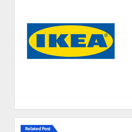
Navegação
de
artigos
Related Post