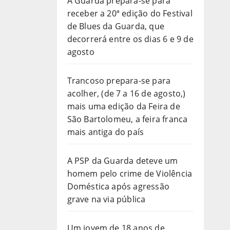
A Guarda prepara-se para
receber a 20ª edição do Festival
de Blues da Guarda, que
decorrerá entre os dias 6 e 9 de
agosto
Trancoso prepara-se para
acolher, (de 7 a 16 de agosto,)
mais uma edição da Feira de
São Bartolomeu, a feira franca
mais antiga do país
A PSP da Guarda deteve um
homem pelo crime de Violência
Doméstica após agressão
grave na via pública
Um jovem de 18 anos de