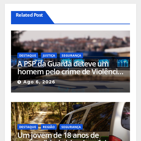
Related Post
DESTAQUE
JUSTIÇA
SEGURANÇA
A PSP da Guarda deteve um
homem pelo crime de Violência
Doméstica após agressão grave
Ago 6, 2026
na via pública
DESTAQUE
REGIÃO
SEGURANÇA
Um jovem de 18 anos de