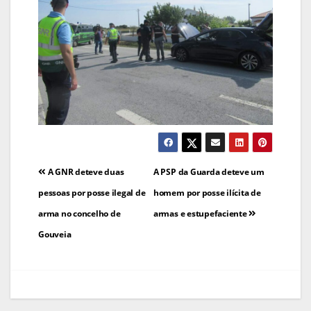
Navegação
A GNR deteve duas
A PSP da Guarda deteve um
de
pessoas por posse ilegal de
homem por posse ilícita de
arma no concelho de
armas e estupefaciente
artigos
Gouveia