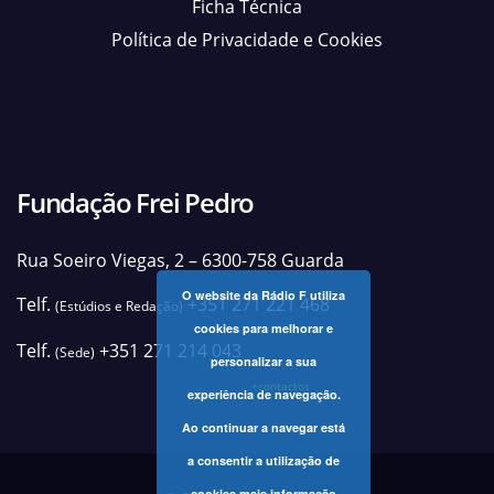
Ficha Técnica
Política de Privacidade e Cookies
Fundação Frei Pedro
Rua Soeiro Viegas, 2 – 6300-758 Guarda
O website da Rádio F utiliza
Telf.
+351 271 221 468
(Estúdios e Redação)
cookies para melhorar e
Telf.
+351 271 214 043
(Sede)
personalizar a sua
+contactos
experiência de navegação.
Ao continuar a navegar está
a consentir a utilização de
cookies
mais informação