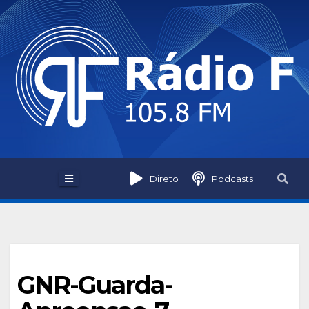
Skip
to
content
Direto
Podcasts
GNR-Guarda-