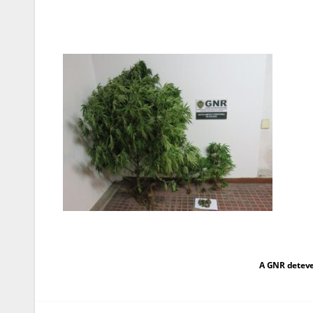
Navegação
A GNR deteve
de