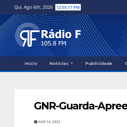
Skip
Qui. Ago 6th, 2026
12:55:18 PM
to
content
Início
Notícias
Publicidade
GNR-Guarda-Apree
AGO 14, 2023