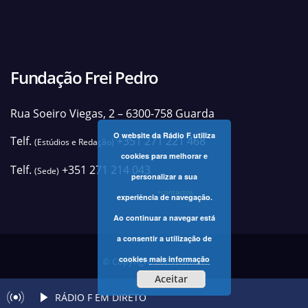
Fundação Frei Pedro
Rua Soeiro Viegas, 2 – 6300-758 Guarda
O website da Rádio F utiliza
Telf.
+351 271 221 468
(Estúdios e Redação)
cookies para melhorar e
Telf.
+351 271 214 043
(Sede)
personalizar a sua
+contactos
experiência de navegação.
Ao continuar a navegar está
a consentir a utilização de
cookies
mais informação
© Copyright 2025 Rádio F
Aceitar
RÁDIO F EM DIRETO