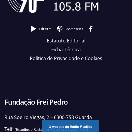
Direto
Podcasts
Estatuto Editorial
Ficha Técnica
Política de Privacidade e Cookies
Fundação Frei Pedro
Rua Soeiro Viegas, 2 – 6300-758 Guarda
O website da Rádio F utiliza
Telf.
+351 271 221 468
(Estúdios e Redação)