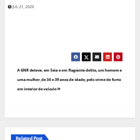
JUL 21, 2020
Navegação
A GNR deteve, em Seia e em flagrante delito, um homem e
de
uma mulher, de 34 e 39 anos de idade, pelo crime de furto
em interior de veículo
artigos
Related Post