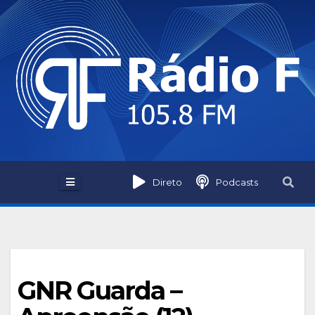
Skip
to
content
Direto
Podcasts
GNR Guarda –