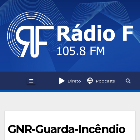
Skip
to
content
Direto
Podcasts
GNR-Guarda-Incêndio