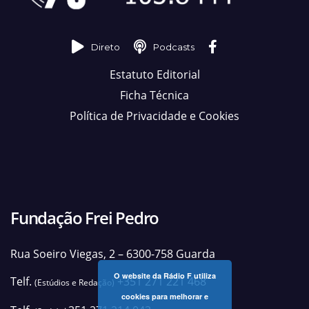
Direto
Podcasts
Estatuto Editorial
Ficha Técnica
Política de Privacidade e Cookies
Fundação Frei Pedro
Rua Soeiro Viegas, 2 – 6300-758 Guarda
O website da Rádio F utiliza
Telf.
+351 271 221 468
(Estúdios e Redação)
cookies para melhorar e