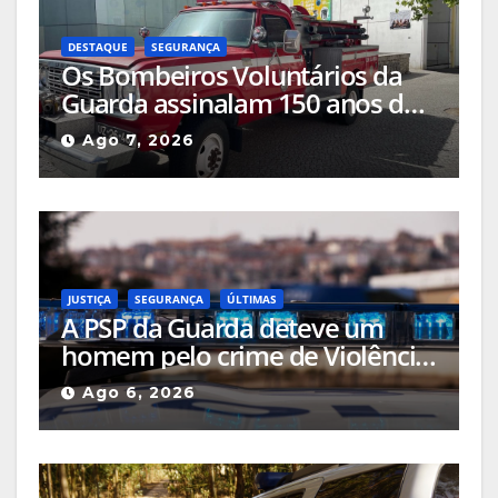
DESTAQUE
SEGURANÇA
Os Bombeiros Voluntários da
Guarda assinalam 150 anos de
história com comemorações a
Ago 7, 2026
acontecerem no centro da
cidade
JUSTIÇA
SEGURANÇA
ÚLTIMAS
A PSP da Guarda deteve um
homem pelo crime de Violência
Doméstica após agressão grave
Ago 6, 2026
na via pública