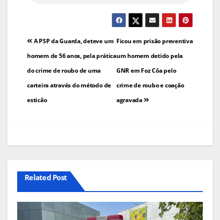
Navegação
A PSP da Guarda, deteve um
Ficou em prisão preventiva
de
homem de 56 anos, pela prática
um homem detido pela
do crime de roubo de uma
GNR em Foz Côa pelo
artigos
carteira através do método de
crime de roubo e coação
esticão
agravada
Related Post