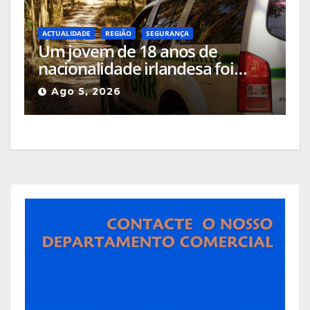
ACTUALIDADE
REGIÃO
SEGURANÇA
Um jovem de 18 anos de
nacionalidade irlandesa foi
detido pela GNR em Celorico da
Ago 5, 2026
Beira pelo crime de incêndio
rural