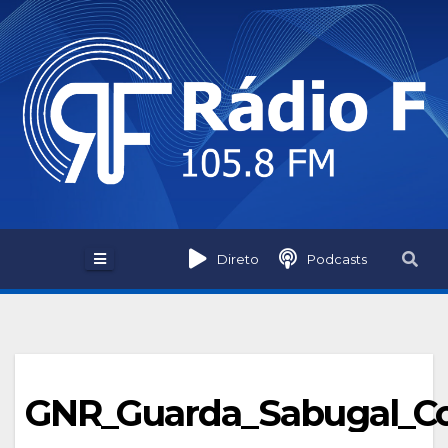
Skip
to
content
Direto
Podcasts
GNR_Guarda_Sabugal_Co