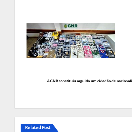
Navegação
A GNR constituiu arguido um cidadão de nacionali
de
artigos
Related Post