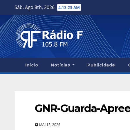
Skip
Sáb. Ago 8th, 2026
4:13:24 AM
to
content
Início
Notícias
Publicidade
GNR-Guarda-Apreen
MAI 15, 2026