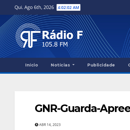
Skip
Qui. Ago 6th, 2026
4:02:03 AM
to
content
Início
Notícias
Publicidade
GNR-Guarda-Apre
ABR 14, 2023