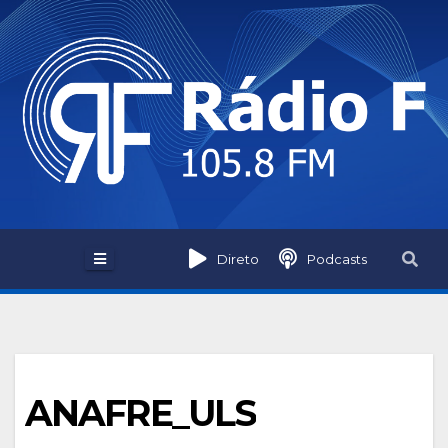
Skip
to
content
Direto
Podcasts
ANAFRE_ULS