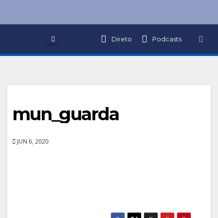
Skip
to
content
Direto
Podcasts
mun_guarda
JUN 6, 2020