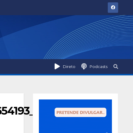
Direto
Podcasts
654193_n