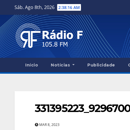
Skip
Sáb. Ago 8th, 2026
2:38:17 AM
to
content
Início
Notícias
Publicidade
331395223_929670
MAR 8, 2023