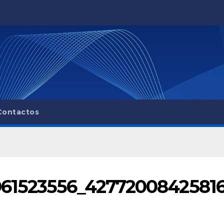
Contactos
061523556_4277200842581