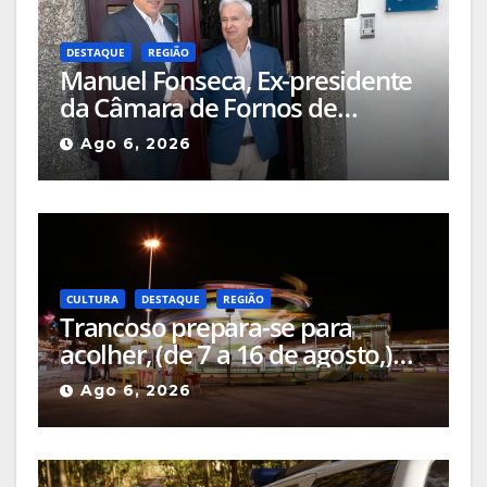
DESTAQUE
REGIÃO
Manuel Fonseca, Ex-presidente
da Câmara de Fornos de
Algodres foi nomeado Diretor
Ago 6, 2026
Delegado APAL-SIM (Águas
Públicas em Altitude, Serviços
Intermunicipalizados)
CULTURA
DESTAQUE
REGIÃO
Trancoso prepara-se para
acolher, (de 7 a 16 de agosto,)
mais uma edição da Feira de
Ago 6, 2026
São Bartolomeu, a feira franca
mais antiga do país