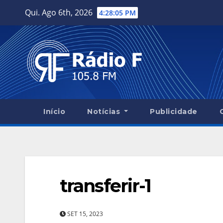
Skip
Qui. Ago 6th, 2026
4:28:06 PM
to
content
Início
Notícias
Publicidade
transferir-1
SET 15, 2023