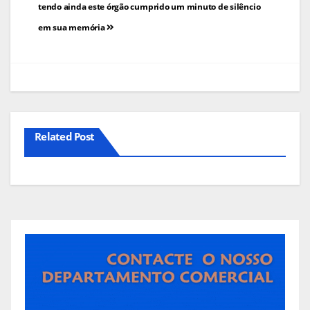
tendo ainda este órgão cumprido um minuto de silêncio
artigos
em sua memória
Related Post